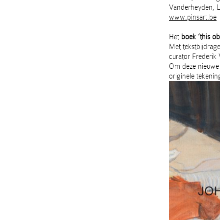
Vanderheyden, L
www.pinsart.be
Het
boek ’this ob
Met tekstbijdrag
curator Frederik
Om deze nieuwe m
originele tekeni