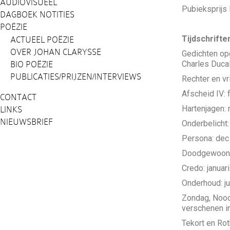
AUDIOVISUEEL
Pubieksprijs
DAGBOEK NOTITIES
POËZIE
Tijdschrifte
ACTUEEL POËZIE
OVER JOHAN CLARYSSE
Gedichten o
Charles Ducal
BIO POËZIE
PUBLICATIES/PRIJZEN/INTERVIEWS
Rechter en vri
Afscheid IV: 
CONTACT
Hartenjagen:
LINKS
NIEUWSBRIEF
Onderbelicht: 
Persona: dec
Doodgewoon, 
Credo: januar
Onderhoud: ju
Zondag, Noodz
verschenen i
Tekort en Ro