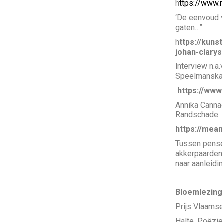
h
ttps://www.
‘De eenvoud 
gaten…”
h
ttps://kun
johan-clarys
I
nterview n.a
Speelmanska
https://ww
Annika Cannae
Randschade
ht
tps://mea
Tussen pense
akkerpaarden
naar aanleidi
Bloemlezing
Prijs Vlaams
Halte, Poëzi