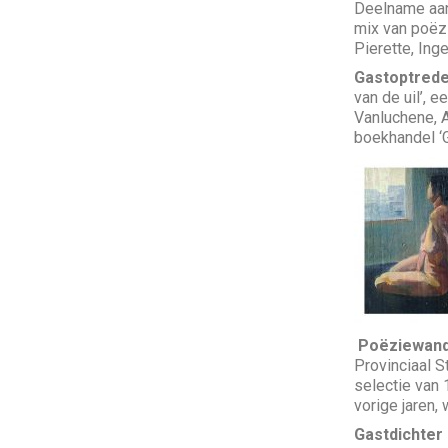
Deelname aan
mix van poëz
Pierette, Ing
Gastoptred
van de uil’, 
Vanluchene, A
boekhandel ‘G
Poëziewand
Provinciaal 
selectie van
vorige jaren,
Gastdichter