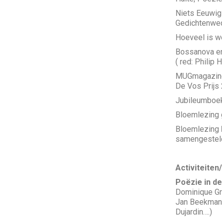
Niets Eeuwig 
Gedichtenwed
Hoeveel is w
Bossanova en 
( red: Philip 
MUGmagazine,
De Vos Prijs
Jubileumboek
Bloemlezing
Bloemlezing
samengesteld
Activiteiten
Poëzie in de
Dominique Gr
Jan Beekman,
Dujardin….)