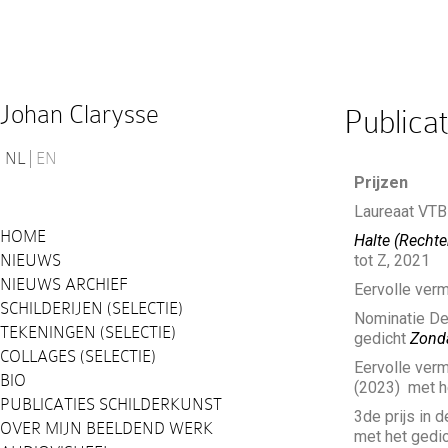
Johan Clarysse
Publicat
NL
EN
Prijzen
Laureaat VTB
HOME
Halte (Rechter
NIEUWS
tot Z, 2021
NIEUWS ARCHIEF
Eervolle ver
SCHILDERIJEN (SELECTIE)
Nominatie De
TEKENINGEN (SELECTIE)
gedicht
Zond
COLLAGES (SELECTIE)
Eervolle ver
BIO
(2023) met h
PUBLICATIES SCHILDERKUNST
3de prijs in 
OVER MIJN BEELDEND WERK
met het gedi