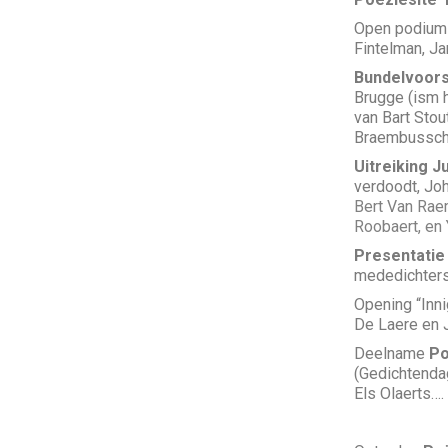
Open podiu
Fintelman, J
Bundelvoors
Brugge (ism 
van Bart Stou
Braembussche
Uitreiking J
verdoodt, Jo
Bert Van Ra
Roobaert
, en
Presentatie
mededichters
Opening “Inni
De Laere en 
Deelname
Po
(Gedichtendag
Els Olaerts…