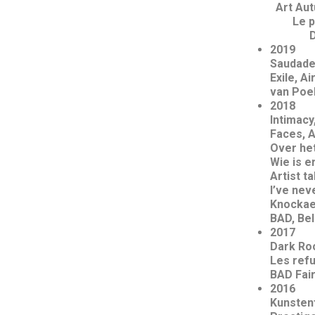
Art Aut
Le paro
De blik
2019
Saudade
Exile, A
van Poek
2018
Intimacy
Faces, A
Over het
Wie is e
Artist t
I’ve nev
Knockae
BAD, Bel
2017
Dark Roo
Les ref
BAD Fair
2016
Kunsten