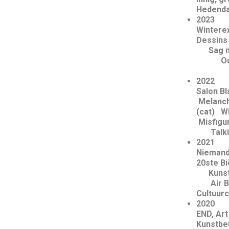
Hedenda
Wi
Dess
Sag
O
Salo
Melanch
(cat)
W
Misfi
Talk
2021
Niema
20ste 
Kunst
Air Bie
Cultuur
END, 
Kunstb