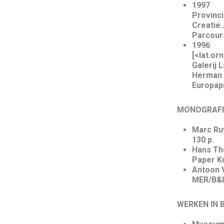
1997
Provinci
Creatie
Parcours
1996
[<lat.o
Galerij 
Herman T
Europa
MO
Marc Ruy
130 p.
Hans The
Paper Ku
Antoon 
M
WERK