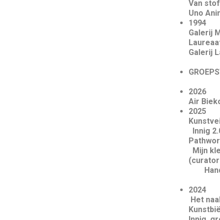
Van stof
Uno Anim
1994
Galerij 
Laureaat
Gal
GROE
Air Biek
Kunstve
In
Pat
Mijn kl
(c
Hands
Nieuwe
Het n
Ku
Inni