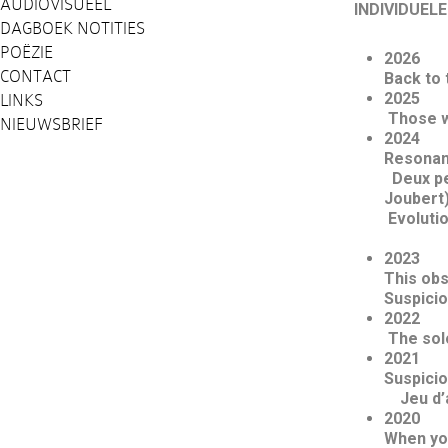
AUDIOVISUEEL
INDIVIDUEL
DAGBOEK NOTITIES
POËZIE
CONTACT
Back to 
LINKS
Those w
NIEUWSBRIEF
Resona
Deux pei
Evoluti
This
Suspicio
The solo
Susp
Jeu d’
When you