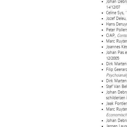
Johan Debru
14/12/07
Celine Sys,
Jozef Deleu
Hans Deruyc
Peter Poller
CIAP,
Contex
Marc Ruyter
Joannes Kés
Johan Pas 
12/2005
Dirk Martens
Filip Geera
Psychoanaly
Dirk Martens
Stef Van Bel
Johan Debru
schilderijen
Jaak Fontie
Marc Ruyter
Economische
Johan Debru
Jeroen Laur