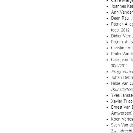
Claire Mar
Joannes Kés
Ann Vande
Daan Rau, J
Patrick Alle
(cat), 2012
Didier Verri
Patrick Alleg
Christine Vu
Philip Van
Geert van de
30/4/2011
Programmak
Johan Debru
Hilde Van C
(Kunstletters
Yves Jansse
Xavier Tricot
Ernest Van B
Antwerpen),
Koen Vertess
Sven Van der
Zwijndrecht