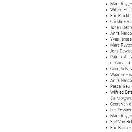
Marc Ruyter
Willem Elias 
Eric Rinckh
Christine V
Johan Debru
Anita Nardo
Yves Jansse
Marc Ruyter
Joris Dewisp
Patrick Alle
dr Guislain)
Geert Sels, 
Waanzinem
Anita Nardo
Pascal Geul
Wilfried Ee
De Morgen,
Geert Van de
Luc Fossaert
Marc Ruyter
Stef Van Bel
Eric Bracke,