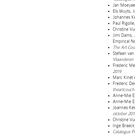
Jan Moeyaer
Els Wuyts,
I
Johannes Ké
Paul Rigolle
Christine V
Jimi Dams,
Empirical N
The Art Cou
Stefaan van 
Vlaanderen
Frederic Me
2019
Marc Kinet e
Frederic De
theartcouch
Anne-Mie E
Anne-Mie Em
Joannes Ké
oktober 201
Christine V
Inge Braec
Catalogus Pe