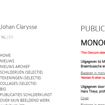
Johan Clarysse
PUBLI
NL
EN
MONOG
‘This Obscure obje
HOME
NIEUWS
Uitgegeven bij 
NIEUWS ARCHIEF
Braembussche en
SCHILDERIJEN (SELECTIE)
Bladeren in mono
TEKENINGEN (SELECTIE)
‘Walden & other su
COLLAGES (SELECTIE)
Uitgegeven door 
BIO
Hans Theys, prof 
PUBLICATIES SCHILDERKUNST
Cover
OVER MIJN BEELDEND WERK