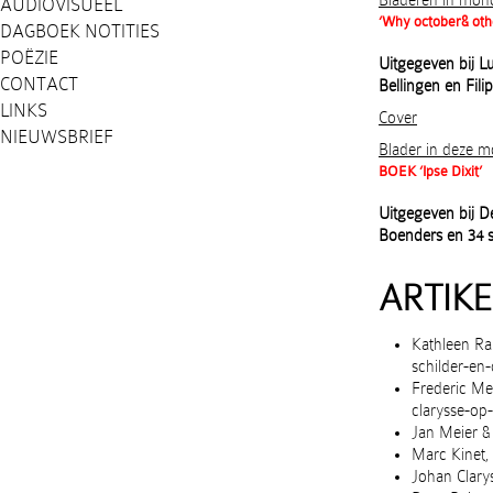
Bladeren in mono
AUDIOVISUEEL
‘Why october& oth
DAGBOEK NOTITIES
POËZIE
Uitgegeven bij L
CONTACT
Bellingen en Fil
LINKS
Cover
NIEUWSBRIEF
Blader in deze m
BOEK ‘
Ipse Dixit’
Uitgegeven bij D
Boenders en 34 s
ARTIKE
Kathleen Ra
schilder-en-
Frederic Me
clarysse-op
Jan Meier & 
Marc Kinet,
Johan Clarys