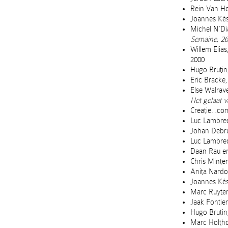
Rein Van Hov
Joannes Ké
Michel N’Dia
Semaine, 26
Willem Elias
2000
Hugo Brutin
Eric Bracke,
Else Walrave
Het gelaat v
Creatie…com
Luc Lambrec
Johan Debru
Luc Lambrec
Daan Rau e
Chris Minten
Anita Nardo
Joannes Kés
Marc Ruyter
Jaak Fontie
Hugo Brutin,
Marc Holtho