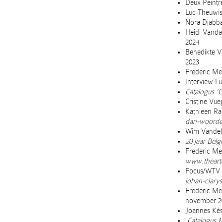
Deux Peintr
Luc Theuwis
Nora Djabbar
Heidi Vanda
2024
Benedikte 
2023
Frederic Me
Interview Luc
Catalogus ‘O
Cristine Vu
Kathleen Ra
dan-woorde
Wim Vandele
20 jaar Belg
Frederic Mey
www.theartc
Focus/WTV te
johan-clarys
Frederic Mey
november 2
Joannes Ké
Catalogus M