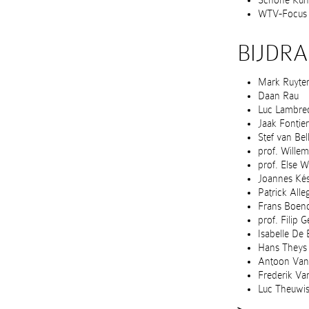
Schone Kuns
WTV-Focus T
BIJDRA
Mark Ruyte
Daan Rau
Luc Lambre
Jaak Fontier
Stef van Bel
prof. Willem
prof. Else 
Joannes Ké
Patrick Alle
Frans Boen
prof. Filip 
Isabelle De 
Hans Theys
Antoon Van
Frederik Va
Luc Theuwi