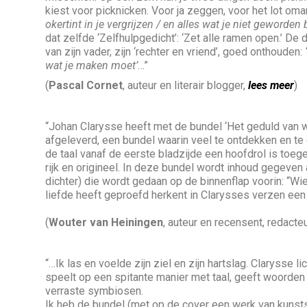
kiest voor picknicken. Voor ja zeggen, voor het lot om
okertint in je vergrijzen / en alles wat je niet geworden 
dat zelfde ‘Zelfhulpgedicht’: ‘Zet alle ramen open.’ De 
van zijn vader, zijn ‘rechter en vriend’, goed onthouden:
wat je maken moet’
…”
(
Pascal Cornet
, auteur en literair blogger,
lees meer
)
“Johan Clarysse heeft met de bundel ‘Het geduld van 
afgeleverd, een bundel waarin veel te ontdekken en te 
de taal vanaf de eerste bladzijde een hoofdrol is toeg
rijk en origineel. In deze bundel wordt inhoud gegeven 
dichter) die wordt gedaan op de binnenflap voorin: “W
liefde heeft geproefd herkent in Clarysses verzen een
(
Wouter van Heiningen
, auteur en recensent, redac
“…Ik las en voelde zijn ziel en zijn hartslag. Clarysse li
speelt op een spitante manier met taal, geeft woord
verraste symbiosen.
Ik heb de bundel (met op de cover een werk van kunsts