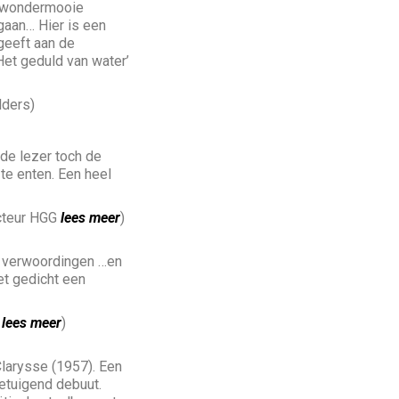
k wondermooie
gaan… Hier is een
 geeft aan de
Het geduld van water’
lders)
de lezer toch de
 te enten. Een heel
dacteur HGG
lees meer
)
ele verwoordingen …en
et gedicht een
,
lees meer
)
Clarysse (1957). Een
etuigend debuut.