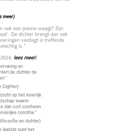
es me
er)
en ook aan poëzie waagt? Zijn
aat’. De dichter brengt dan ook
neringen vastlegt in treffende
elachtig is.”
 2024,
lees meer
)
 ervaring en
tert de dichter de
en.”
n Dighter)
icht op het innerlijk
andschap waarin
ze dan ooit voorheen.
selijke conditie.”
filosofie en dichter)
 laatste punt het