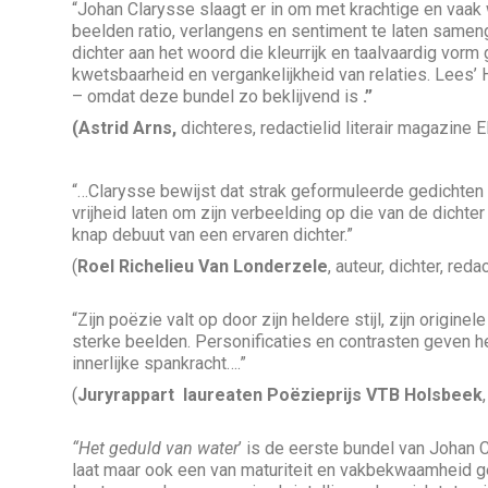
“Johan Clarysse slaagt er in om met krachtige en vaa
beelden ratio, verlangens en sentiment te laten samen
dichter aan het woord die kleurrijk en taalvaardig vorm
kwetsbaarheid en vergankelijkheid van relaties. Lees’ 
– omdat deze bundel zo beklijvend is
.”
(Astrid Arns,
dichteres, redactielid literair magazine E
“…Clarysse bewijst dat strak geformuleerde gedichten 
vrijheid laten om zijn verbeelding op die van de dichter
knap debuut van een ervaren dichter.”
(
Roel Richelieu Van Londerzele
, auteur, dichter, re
“Zijn poëzie valt op door zijn heldere stijl, zijn origin
sterke beelden. Personificaties en contrasten geven h
innerlijke spankracht….”
(
Juryrappart laureaten Poëzieprijs VTB Holsbeek
“Het geduld van water
’ is de eerste bundel van Johan 
laat maar ook een van maturiteit en vakbekwaamheid g