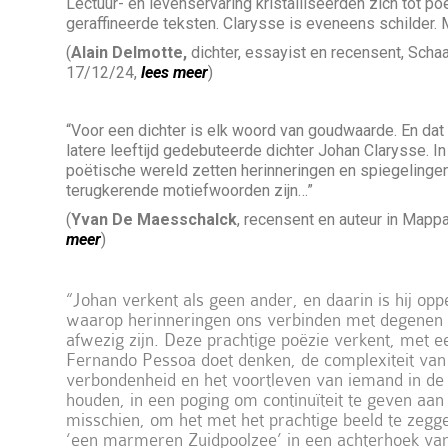
Lectuur- en levenservaring kristalliseerden zich tot po
geraffineerde teksten. Clarysse is eveneens schilder. 
(
Alain Delmotte,
dichter, essayist en recensent, Schaa
17/12/24,
lees meer
)
“Voor een dichter is elk woord van goudwaarde. En dat
latere leeftijd gedebuteerde dichter Johan Clarysse. In
poëtische wereld zetten herinneringen en spiegelinge
terugkerende motiefwoorden zijn…”
(
Yvan De Maesschalck
, recensent en auteur in Mapp
meer
)
“Johan verkent als geen ander, en daarin is hij opp
waarop herinneringen ons verbinden met degenen di
afwezig zijn.
Deze prachtige poëzie verkent, met een
Fernando Pessoa doet denken, de complexiteit van
verbondenheid en het voortleven van iemand in de 
houden, in een poging om continuïteit te geven aa
misschien, om het met het prachtige beeld te zegge
‘een marmeren Zuidpoolzee’ in een achterhoek van