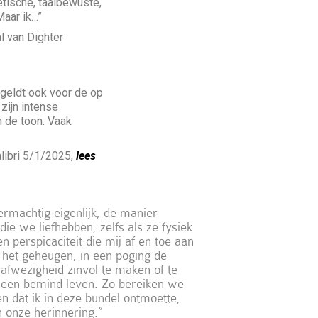
ëtische, taalbewuste,
Maar ik…”
l van Dighter
 geldt ook voor de op
 zijn intense
n de toon. Vaak
alibri 5/1/2025,
lees
ermachtig eigenlijk, de manier
e we liefhebben, zelfs als ze fysiek
 perspicaciteit die mij af en toe aan
 het geheugen, in een poging de
afwezigheid zinvol te maken of te
n een bemind leven. Zo bereiken we
n dat ik in deze bundel ontmoette,
 onze herinnering.”