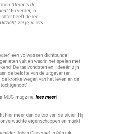
armen:
‘Omhels de
bent.’
En verder, in
dichter heeft de les
‘Uitzicht, zei je, is iets
water’ een volwassen dichtbundel
genieten valt en waarin het spelen met
ekend. De taalvondsten en -ideeën zijn
aan de belofte van de uitgever (en
ie de kronkelwegen van het leven en de
 tochtgenoot” .
teur MUG-magzine,
lees meer
)
cht hier meer dan de top van de sluier. Hij
en onverwachte eigenschappen en maakt
childer Johan Clarysse) in één ruk