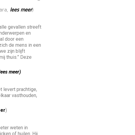
lara,
lees meer
)
lle gevallen streeft
 onderwerpen en
al door een
 zich de mens in een
 zijn blijft
mij thuis.” Deze
lees meer)
 levert prachtige,
lkaar vasthouden,
eer
)
beter weten in
ken of huilen. Hij