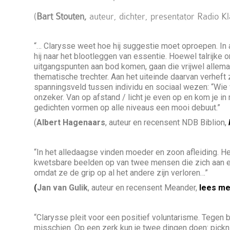
(
Bart Stouten,
auteur, dichter, presentator Radio K
“… Clarysse weet hoe hij suggestie moet oproepen. In a
hij naar het blootleggen van essentie. Hoewel talrijke
uitgangspunten aan bod komen, gaan die vrijwel allema
thematische trechter. Aan het uiteinde daarvan verheft
spanningsveld tussen individu en sociaal wezen: “Wie we
onzeker. Van op afstand / licht je even op en kom je in 
gedichten vormen op alle niveaus een mooi debuut.”
(
Albert Hagenaars
, auteur en recensent NDB Biblion,
“In het alledaagse vinden moeder en zoon afleiding. Het
kwetsbare beelden op van twee mensen die zich aan e
omdat ze de grip op al het andere zijn verloren…”
(
Jan van Gulik
, auteur en recensent Meander,
lees m
“Clarysse pleit voor een positief voluntarisme. Tegen 
misschien. Op een zerk kun je twee dingen doen: picknic