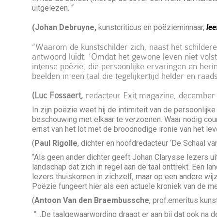
uitgelezen. “
(Johan Debruyne,
kunstcriticus en poëzieminnaar,
le
“Waarom de kunstschilder zich, naast het schilder
antwoord luidt: ‘Omdat het gewone leven niet volst
intense poëzie, die persoonlijke ervaringen en herin
beelden in een taal die tegelijkertijd helder en raads
(
Luc Fossaert
,
redacteur Exit magazine, december
In zijn poëzie weet hij de intimiteit van de persoonlijke
beschouwing met elkaar te verzoenen. Waar nodig coun
ernst van het lot met de broodnodige ironie van het lev
(
Paul Rigolle
, dichter en hoofdredacteur ‘De Schaal va
“Als geen ander dichter geeft Johan Clarysse lezers uitz
landschap dat zich in regel aan de taal onttrekt. Een l
lezers thuiskomen in zichzelf, maar op een andere wij
Poëzie fungeert hier als een actuele kroniek van de men
(
Antoon Van den Braembussche
, prof.emeritus kunst
“…De taalgewaarwording draagt er aan bij dat ook na de