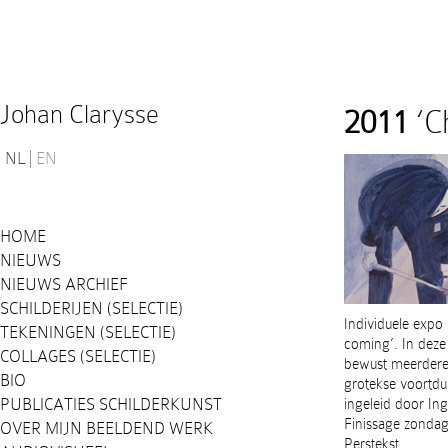
Johan Clarysse
2011
‘C
NL
EN
HOME
NIEUWS
NIEUWS ARCHIEF
SCHILDERIJEN (SELECTIE)
Individuele expo
TEKENINGEN (SELECTIE)
coming’. In deze
COLLAGES (SELECTIE)
bewust meerdere s
BIO
grotekse voortdu
PUBLICATIES SCHILDERKUNST
ingeleid door In
Finissage zondag
OVER MIJN BEELDEND WERK
Perstekst