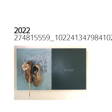
2022
274815559_10224134798410