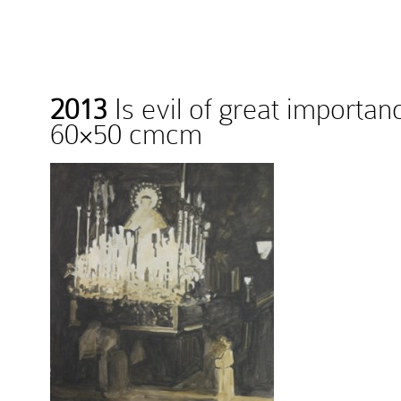
2013
Is evil of great importan
60×50 cmcm