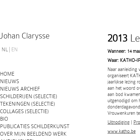
Johan Clarysse
2013
Le
NL
EN
Wanneer: 14 maa
Waar:
KATHO-IPS
Naar aanleiding 
HOME
organiseert KAT
NIEUWS
jaarlijkse lezing
aan het woord ov
NIEUWS ARCHIEF
aan bod kwamen, 
SCHILDERIJEN (SELECTIE)
uitgenodigd om h
TEKENINGEN (SELECTIE)
donderdagavond 1
COLLAGES (SELECTIE)
Vrouwenkuren te 
BIO
Uitnodiging
|
Pr
PUBLICATIES SCHILDERKUNST
www.katho.be
OVER MIJN BEELDEND WERK