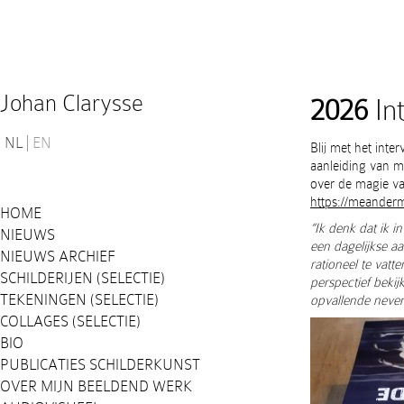
Johan Clarysse
2026
In
NL
EN
Blij met het int
aanleiding van m
over de magie v
https://meanderm
HOME
“Ik denk dat ik i
NIEUWS
een dagelijkse aa
NIEUWS ARCHIEF
rationeel te vatt
SCHILDERIJEN (SELECTIE)
perspectief bekij
TEKENINGEN (SELECTIE)
opvallende neven
COLLAGES (SELECTIE)
BIO
PUBLICATIES SCHILDERKUNST
OVER MIJN BEELDEND WERK