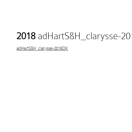
2018
adHartS&H_clarysse-2
adHartS&H_clarysse-2018OK