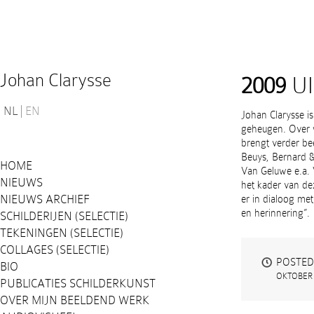
Johan Clarysse
2009
UI
NL
EN
Johan Clarysse i
geheugen. Over w
brengt verder b
Beuys, Bernard &
HOME
Van Geluwe e.a. 
NIEUWS
het kader van de
NIEUWS ARCHIEF
er in dialoog met
en herinnering”.
SCHILDERIJEN (SELECTIE)
TEKENINGEN (SELECTIE)
COLLAGES (SELECTIE)
POSTED
BIO
OKTOBER 
PUBLICATIES SCHILDERKUNST
OVER MIJN BEELDEND WERK