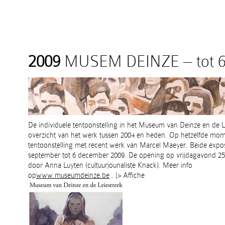
2009
MUSEM DEINZE – tot 6
De individuele tentoonstelling in het Museum van Deinze en de L
overzicht van het werk tussen 2004 en heden. Op hetzelfde mom
tentoonstelling met recent werk van Marcel Maeyer. Beide expos
september tot 6 december 2009. De opening op vrijdagavond 2
door Anna Luyten (cultuurjounaliste Knack). Meer info
op
www.museumdeinze.be
. |> Affiche