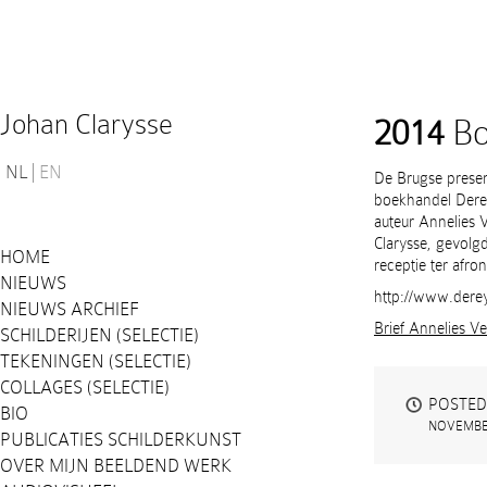
Johan Clarysse
2014
Bo
NL
EN
De Brugse presen
boekhandel Dere
auteur Annelies 
Clarysse, gevolg
HOME
receptie ter afro
NIEUWS
http://www.dere
NIEUWS ARCHIEF
Brief Annelies V
SCHILDERIJEN (SELECTIE)
TEKENINGEN (SELECTIE)
COLLAGES (SELECTIE)
POSTED
BIO
NOVEMBER
PUBLICATIES SCHILDERKUNST
OVER MIJN BEELDEND WERK