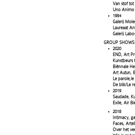
Van stof tot
Uno Animo A
1994
Galerij Mole
Laureaat Ant
Galerij Labo
GROUP SHOWS (s
2020
END, Art Pr
Kunstbeurs 
Biënnale He
Art Autun, B
Le parole,le
De blik/Le 
2019
Saudade, Ku
Exile, Air B
2018
Intimacy, g
Faces, Artel
Over het ve