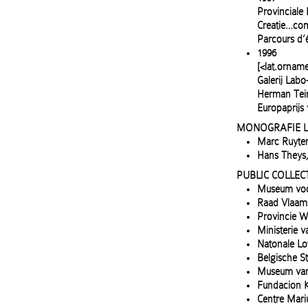
Provinciale
Creatie…com
Parcours d’é
1996
[<lat.ornam
Galerij Labo
Herman Teir
Europaprijs
MONOGRAFIE 
Marc Ruyter
Hans Theys,
PUBLIC COLLEC
Museum voor
Raad Vlaam
Provincie W
Ministerie 
Natonale Lot
Belgische St
Museum van 
Fundacion K
Centre Mari