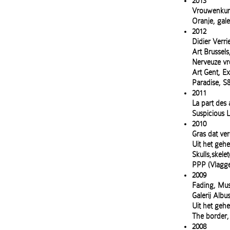
2013
Vrouwenkure
Oranje, gal
2012
Didier Verri
Art Brussels,
Nerveuze vr
Art Gent, Ex
Paradise, S
2011
La part des 
Suspicious 
2010
Gras dat ver
Uit het geh
Skulls,skel
PPP (Vlagge
2009
Fading, Mus
Galerij Alb
Uit het geh
The border,
2008