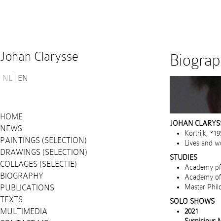
Johan Clarysse
Biogra
NL
EN
HOME
JOHAN CLARYS
NEWS
Kortrijk, °1
PAINTINGS (SELECTION)
Lives and w
DRAWINGS (SELECTION)
STUDIES
COLLAGES (SELECTIE)
Academy pf 
BIOGRAPHY
Academy of 
PUBLICATIONS
Master Philo
TEXTS
SOLO SHOWS
MULTIMEDIA
2021