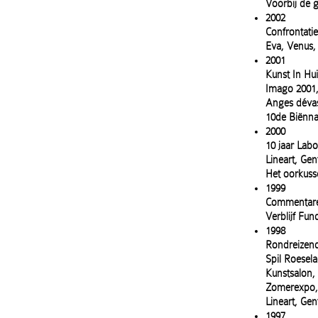
Voorbij de 
2002
Confrontati
Eva, Venus,
2001
Kunst In Hu
Imago 2001,
Anges dévast
10de Biënna
2000
10 jaar Lab
Lineart, Gen
Het oorkuss
1999
Commentaren
Verblijf Fu
1998
Rondreizend
Spil Roesela
Kunstsalon,
Zomerexpo, 
Lineart, Gen
1997