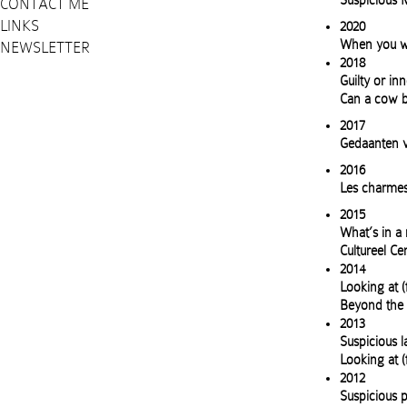
Suspicious 
CONTACT ME
LINKS
2020
When you wa
NEWSLETTER
2018
Guilty or in
Can a cow b
2017
Gedaanten v
2016
Les charmes
2015
What’s in a 
Cultureel C
2014
Looking at (
Beyond the 
2013
Suspicious 
Looking at (f
2012
Suspicious p