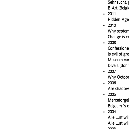
Sehnsucht, 
B-Art (Belg
2011
Hidden Agen
2010
Why septemb
Change is c
2008
Confessione
Is evil of g
Museum van 
Diva’s (don’
2007
Why October
2006
Are shadow 
2005
Mercatorgal
Belgium ‘s c
2004
Alle Lust wi
Alle Lust wi