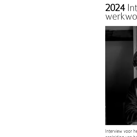
2024
In
werkwoo
Interview voor h