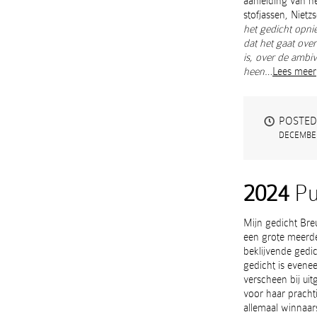
aanleiding van h
stofjassen, Niet
het gedicht opni
dat het gaat ove
is, over de ambi
heen…
Lees meer
POSTED
DECEMBER
2024
Pu
Mijn gedicht Bre
een grote meerde
beklijvende gedich
gedicht is evene
verscheen bij uit
voor haar pracht
allemaal winnaar