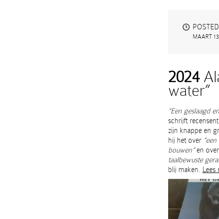
POSTED
MAART 13,
2024
Al
water”
“Een geslaagd en
schrijft recensen
zijn knappe en g
hij het over
“een 
bouwen”
en over
taalbewuste geraf
blij maken.
Lees