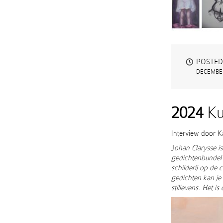
POSTED
DECEMBER
2024
Ku
Interview door K
J
ohan Clarysse is
gedichtenbundel
schilderij op de 
gedichten kan je a
stillevens. Het i