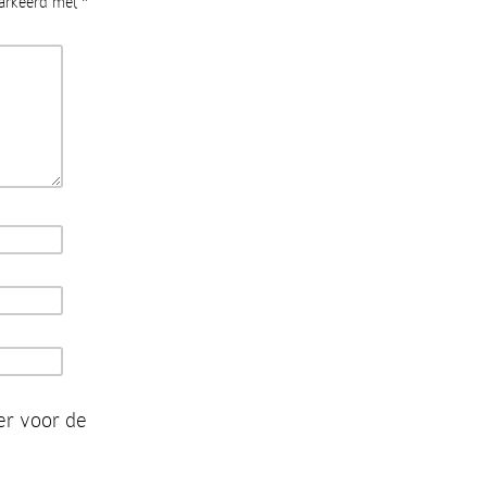
markeerd met
*
er voor de