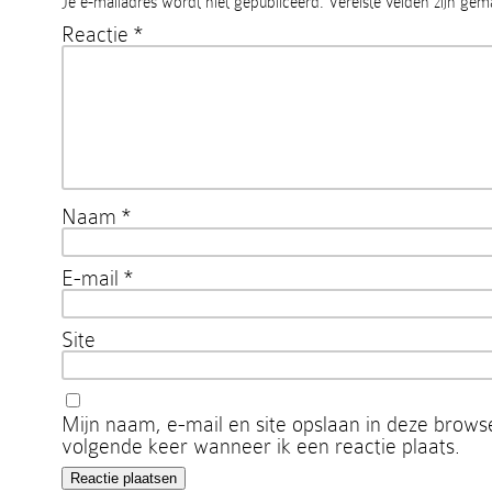
Je e-mailadres wordt niet gepubliceerd.
Vereiste velden zijn ge
Reactie
*
Naam
*
E-mail
*
Site
Mijn naam, e-mail en site opslaan in deze brows
volgende keer wanneer ik een reactie plaats.