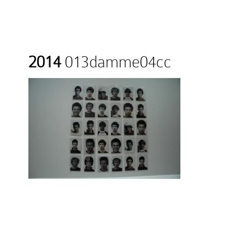
2014
013damme04cc