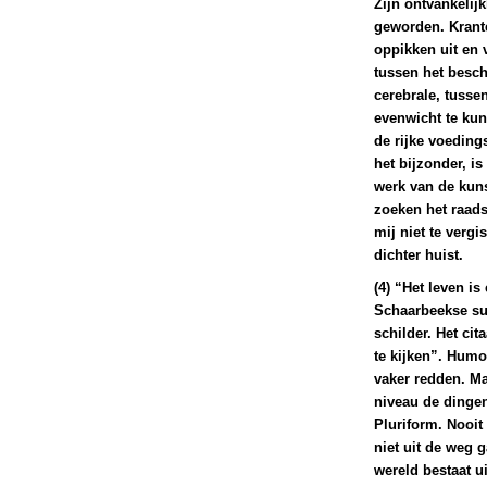
Zijn ontvankelij
geworden. Krante
oppikken uit en 
tussen het besch
cerebrale, tusse
evenwicht te kun
de rijke voeding
het bijzonder, is
werk van de kuns
zoeken het raads
mij niet te verg
dichter huist.
(4) “Het leven is
Schaarbeekse sur
schilder. Het ci
te kijken”. Humo
vaker redden. Ma
niveau de dingen
Pluriform. Nooit
niet uit de weg g
wereld bestaat u