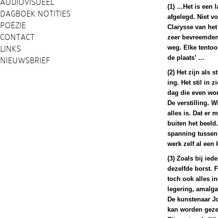
AUDIOVISUEEL
(1) …Het is een 
DAGBOEK NOTITIES
afgelegd. Niet v
POËZIE
Clarysse van het
CONTACT
zeer bevreemden
weg. Elke tentoon
LINKS
de plaats’ …
NIEUWSBRIEF
(2) Het zijn als 
ing. Het stil in 
dag die even word
De verstilling. W
alles is. Dat er 
buiten het beeld
spanning tussen w
werk zelf al een 
(3) Zoals bij ie
dezelfde borst. 
toch ook alles i
legering, amalg
De kunstenaar Jo
kan worden gezegd