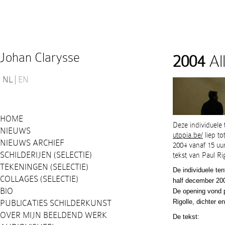
Johan Clarysse
2004
All
NL
EN
HOME
Deze individuele
NIEUWS
utopia.be/
liep t
NIEUWS ARCHIEF
2004 vanaf 15 uur
SCHILDERIJEN (SELECTIE)
tekst van Paul Ri
TEKENINGEN (SELECTIE)
De individuele ten
COLLAGES (SELECTIE)
half december 20
BIO
De opening vond p
Rigolle, dichter en
PUBLICATIES SCHILDERKUNST
OVER MIJN BEELDEND WERK
De tekst: