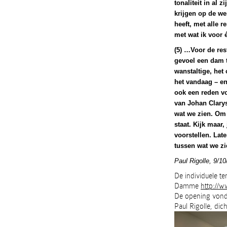
tonaliteit in al
krijgen op de we
heeft, met alle 
met wat ik voor 
(5) …Voor de res
gevoel een dam t
wanstaltige, het
het vandaag – e
ook een reden vo
van Johan Clarys
wat we zien. Om n
staat. Kijk maar,
voorstellen. Lat
tussen wat we zi
Paul Rigolle, 9/1
De individuele ten
Damme
http://w
De opening vond 
Paul Rigolle, dic