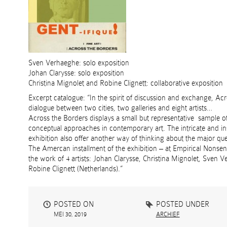
Sven Verhaeghe: solo exposition
Johan Clarysse: solo exposition
Christina Mignolet and Robine Clignett: collaborative exposition
Excerpt catalogue: “In the spirit of discussion and exchange, Acr
dialogue between two cities, two galleries and eight artists…
Across the Borders displays a small but representative sample of
conceptual approaches in contemporary art. The intricate and in
exhibition also offer another way of thinking about the major que
The Amercan installment of the exhibition – at Empirical Nonse
the work of 4 artists: Johan Clarysse, Christina Mignolet, Sven 
Robine Clignett (Netherlands).”
POSTED ON
POSTED UNDER
MEI 30, 2019
ARCHIEF