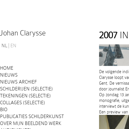
Johan Clarysse
2007
IN
NL
EN
HOME
De volgende indi
NIEUWS
Clarysse loopt v
NIEUWS ARCHIEF
Gent. De verniss
SCHILDERIJEN (SELECTIE)
door journalist E
Op zondag 13 jan
TEKENINGEN (SELECTIE)
monografie, uitg
COLLAGES (SELECTIE)
interviewt de ku
BIO
Een preview van 
PUBLICATIES SCHILDERKUNST
OVER MIJN BEELDEND WERK